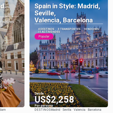
nd
Spain in Style: Madrid,
Seville,
Valencia, Barcelona
9 NOCHES
4 DESTINOS
3 TRANSPORTES
10 NOCHES
11 ACTIVIDADES
Popular
Desde
US$2,258
Por persona
DESTINOS
erdam
Madrid · Sevilla · Valencia · Barcelona
Ver