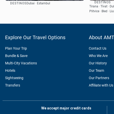
DESTINOS
DESTINOS
Dubai · Estambul
Ver
Tirana · Tívat · Du
Plitvice · Bled · L
Explore Our Travel Options
About AM
Plan Your Trip
Contact Us
Bundle & Save
Who We Are
Multi-City Vacations
Our History
Hotels
Our Team
Sightseeing
Our Partners
Transfers
Affiliate with Us
We accept major credit cards