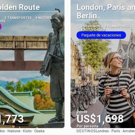
olden Route
London, Paris a
Berlin
S
3 TRANSPORTES
9 NOCHES
DES
3 DESTINOS
2 TRANSPORTES
8 ACTIVIDADES
Paquete de vacaciones
Desde
1,773
US$1,698
Por persona
DESTINOS
kio · Hakone · Kioto · Osaka
Londres · París · Amst
Ver
Ver