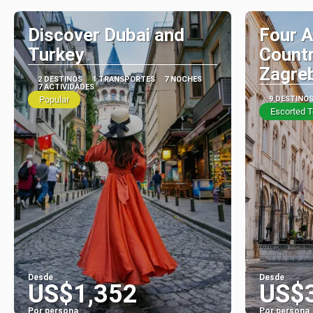
Discover Dubai and
Four A
Turkey
Countr
Zagre
2 DESTINOS
1 TRANSPORTES
7 NOCHES
7 ACTIVIDADES
Popular
9 DESTINO
Escorted T
Desde
Desde
US$1,352
US$
Por persona
Por persona