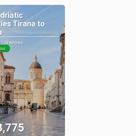
driatic
ies Tirana to
b
S
13 NOCHES
our
3,775