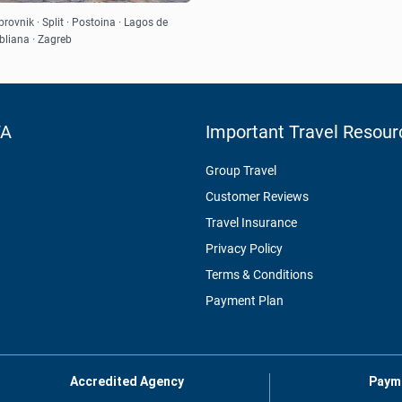
Ver
brovnik · Split · Postoina · Lagos de
iubliana · Zagreb
TA
Important Travel Resour
Group Travel
Customer Reviews
Travel Insurance
Privacy Policy
Terms & Conditions
Payment Plan
Accredited Agency
Paym