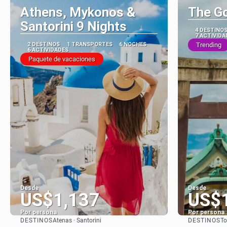
Athens, Mykonos &
The G
Santorini 9 Nights
4 DESTINO
7 ACTIVIDA
2 DESTINOS
1 TRANSPORTES
6 NOCHES
Trending
6 ACTIVIDADES
Paquete de vacaciones
Desde
Desde
US$1,137
US$
Por persona
Por persona
DESTINOS
DESTINOS
Atenas · Santorini
To
Ver