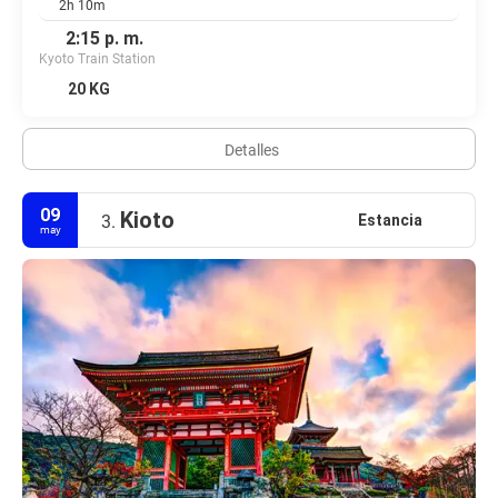
2h 10m
2:15 p. m.
Kyoto Train Station
20 KG
Detalles
09
Kioto
Estancia
3.
may