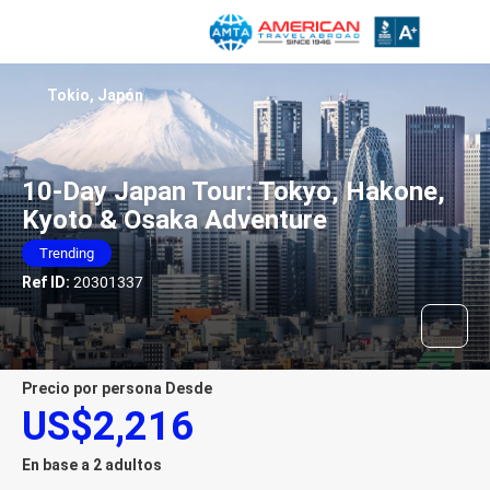
Tokio, Japón
10-Day Japan Tour: Tokyo, Hakone,
Kyoto & Osaka Adventure
Trending
Ref ID:
20301337
precio por persona Desde
US$2,216
En base a 2 adultos