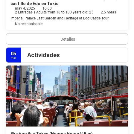
castillo de Edo en Tokio
may 4, 2025
10:00
2 Entradas
(
Adults from 18 to 100 years old: 2
)
2.5 horas
Imperial Palace East Garden and Heritage of Edo Castle Tour
No reembolsable
Detalles
05
Actividades
may
Sky Hop Bus Tokyo (Hop-on Hop-off Bus)