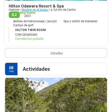
Hilton Odawara Resort & Spa
Hakone -
Mostrar en el mapa
> a 3,6 km de Centro
Muy bueno
8,2
2831
Bañera de hidromasaje / jacuzzi
Spa y centro de bienestar
Campo de golf
HILTON TWIN ROOM
CON DESAYUNO
Cancelacion gratuita
Detalles
08
Actividades
may