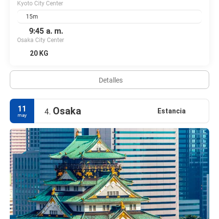
Kyoto City Center
15m
9:45 a. m.
Osaka City Center
20 KG
Detalles
11
Osaka
Estancia
4.
may