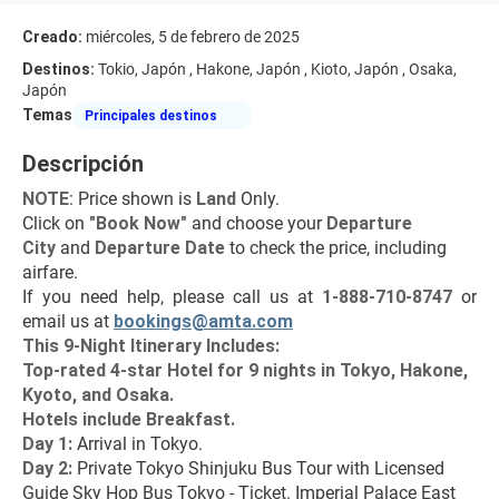
Creado:
miércoles, 5 de febrero de 2025
Destinos:
Tokio, Japón , Hakone, Japón , Kioto, Japón , Osaka,
Japón
Temas
Principales destinos
Descripción
NOTE
: Price shown is 
Land
 Only.
Click on 
"Book Now"
 and choose your 
Departure 
City 
and 
Departure Date 
to check the price, including 
airfare.
If you need help, please call us at 
1-888-710-8747
 or 
email us at 
bookings@amta.com
This 9-Night Itinerary Includes:
Top-rated 4-star Hotel for 9 nights in Tokyo, Hakone, 
Kyoto, and Osaka.
Hotels include Breakfast.
Day 1:
 Arrival in Tokyo.
Day 2:
 Private Tokyo Shinjuku Bus Tour with Licensed 
Guide Sky Hop Bus Tokyo - Ticket. Imperial Palace East 