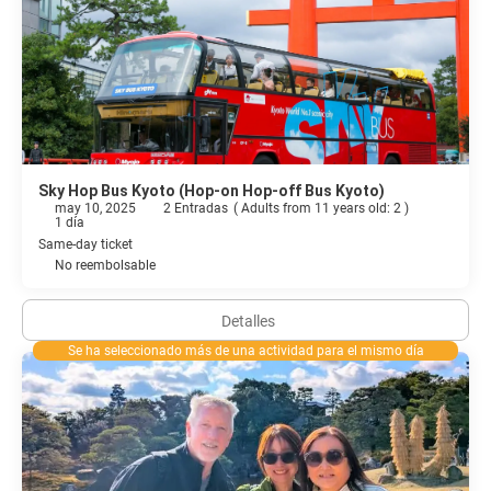
Sky Hop Bus Kyoto (Hop-on Hop-off Bus Kyoto)
may 10, 2025
2 Entradas
(
Adults from 11 years old: 2
)
1 día
Same-day ticket
No reembolsable
Detalles
Se ha seleccionado más de una actividad para el mismo día