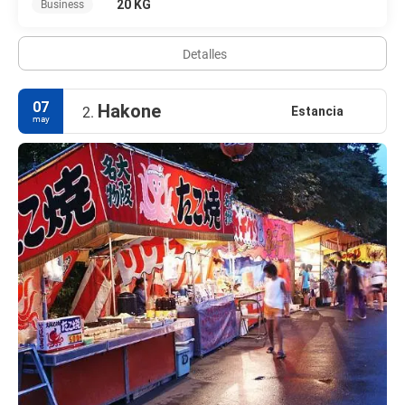
20 KG
Business
Detalles
07
Hakone
Estancia
2.
may