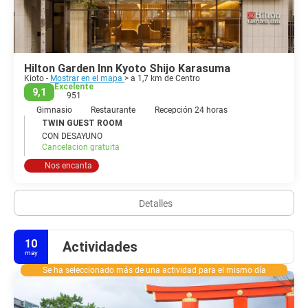
Kioto es una de las mayores ciudades históricas del mundo, llena
de templos, santuarios, casas de té y residencias imperiales. Kioto
es una ciudad llena de cultura y patrimonio y es una obligación
para cualquier persona con un interés en la historia y la cultura
Hilton Garden Inn Kyoto Shijo Karasuma
Kioto -
Mostrar en el mapa
> a 1,7 km de Centro
Excelente
9,1
951
Gimnasio
Restaurante
Recepción 24 horas
TWIN GUEST ROOM
CON DESAYUNO
Cancelacion gratuita
Nos encanta
Detalles
10
Actividades
may
Se ha seleccionado más de una actividad para el mismo día