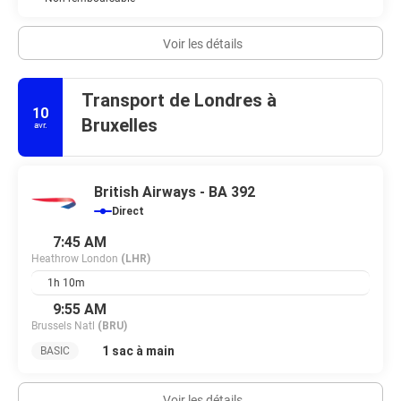
Voir les détails
Transport de Londres à
10
Bruxelles
avr.
British Airways - BA 392
Direct
7:45 AM
Heathrow London
(LHR)
1h 10m
9:55 AM
Brussels Natl
(BRU)
1 sac à main
BASIC
Voir les détails