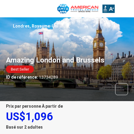
Londres, Royaume-Uni
Amazing London and Brussels
Best Seller
ID de référence:
13734289
prix par personne À partir de
US$1,096
Basé sur 2 adultes