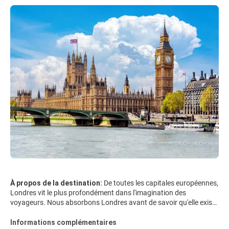
À propos de la destination:
De toutes les capitales européennes,
Londres vit le plus profondément dans l'imagination des
voyageurs. Nous absorbons Londres avant de savoir qu'elle existe
et lorsque nous approchons enfin de la ville, nous ne décevons
pas. Il y a les voitures à deux étages rouges, les vestibules et les
Informations complémentaires