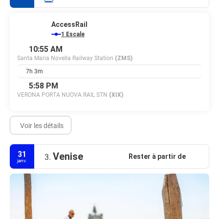
AccessRail
1 Escale
10:55 AM
Santa Maria Novella Railway Station
(ZMS)
7h 3m
5:58 PM
VERONA PORTA NUOVA RAIL STN
(XIX)
Voir les détails
31
Venise
Rester à partir de
3.
janv.