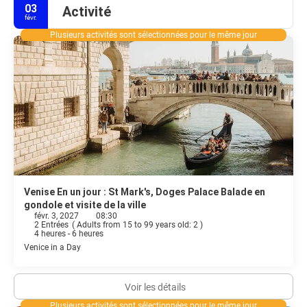
Murano, célèbre pour sa tradition verrière séculaire, où vous
03
Activité
pourrez observer des maîtres verriers à l'œuvre. Poursuivez votre
févr.
route vers Burano, un paradis pour les photographes avec ses
Plusieurs activités sont sélectionnées pour le même jour
maisons aux couleurs vives et ses ateliers de dentelle, puis vers
Torcello, une île paisible aux églises anciennes et à la quiétude
rare. Que vous veniez pour l'art, l'histoire ou le romantisme, Venise
offre une atmosphère onirique qui persiste longtemps après votre
départ.
Venise En un jour : St Mark's, Doges Palace Balade en
gondole et visite de la ville
févr. 3, 2027
08:30
2 Entrées
(
Adults from 15 to 99 years old: 2
)
4 heures - 6 heures
Venice in a Day
Voir les détails
Plusieurs activités sont sélectionnées pour le même jour