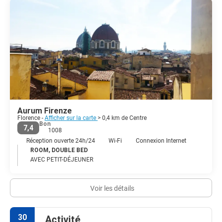
couronné par le pont Ponte Vecchio bordé de boutiques et tenu
par des échasses. Datant du 14ème siècle, c'est le seul pont qui a
survécu aux attaques de la Seconde Guerre mondiale. Se tenir au
bord du fleuve la nuit, lorsque la ville est illuminée par une myriade
de lumières scintillantes, est inoubliable. Mais il reste plus de
l'héritage incomparable de Florence que de la pierre et de la
peinture. L'esprit indomptable de la ville a également survécu aux
siècles, assurant à la vie florentine aujourd'hui sa vivacité et sa
sophistication.
Aurum Firenze
Florence -
Afficher sur la carte
> 0,4 km de Centre
Bon
7,4
1008
Réception ouverte 24h/24
Wi-Fi
Connexion Internet
ROOM, DOUBLE BED
AVEC PETIT-DÉJEUNER
Voir les détails
30
Activité