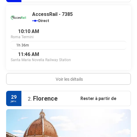
AccessRail - 7385
Direct
10:10 AM
Roma Termini
1h 36m
11:46 AM
Santa Maria Novella Railway Station
Voir les détails
29
Florence
Rester à partir de
2.
janv.