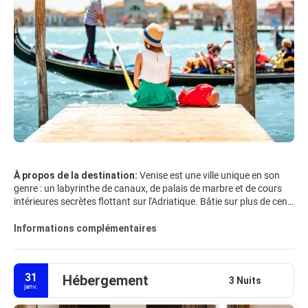
À propos de la destination:
Venise est une ville unique en son
genre : un labyrinthe de canaux, de palais de marbre et de cours
intérieures secrètes flottant sur l'Adriatique. Bâtie sur plus de cent
petites îles, elle ne possède aucune route, seulement des voies
navigables et d'étroites ruelles qui débouchent soudain sur des
Informations complémentaires
places à couper le souffle. En son cœur se trouve la place Saint-
Marc, encadrée par la basilique Saint-Marc, le palais des Doges et
l'emblématique Campanile. De là, on peut flâner sous les arcades
31
Hébergement
bordées de cafés et écouter des orchestres jouer en direct tandis
3 Nuits
janv.
que le soleil se couche sur la lagune.