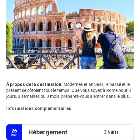
À propos de la destination:
Modernes et anciens, le passé et le
présent se côtoient tout le temps. Que vous soyez à Rome pour 3
jours, 3 semaines ou 3 mois, préparez-vous à entrer dans le plus
grand musée en plein air au monde. Rome vous séduira et vous
laissera difficilement indifférent. Cela vous surprendra, car il a tant
Informations complémentaires
à offrir à tout visiteur, et sa beauté n’est que floue avec le temps
qui passe. Rome est l'une des villes les plus photogéniques au
monde - rien d'étonnant à ce que vous voyez ici: le Vatican, la
26
Hébergement
fontaine de Trevi, la place Saint-Pierre, la place d'Espagne, le
3 Nuits
janv.
Colisée ... Que vous passiez votre temps à faire du tourisme ou à