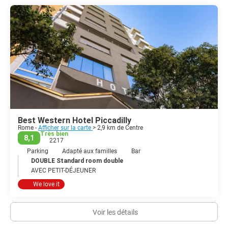
vous détendre dans les cafés À votre tour, ce sera à votre tour de
figurer dans vos vacances romaines. Si vous pouvez rester jusqu'à
une semaine, vous ne manquerez pas d'activités et vous aurez
toujours l'impression de partir trop tôt.
Best Western Hotel Piccadilly
Rome -
Afficher sur la carte
> 2,9 km de Centre
Très bien
8,1
2217
Parking
Adapté aux familles
Bar
DOUBLE Standard room double
AVEC PETIT-DÉJEUNER
We love it
Voir les détails