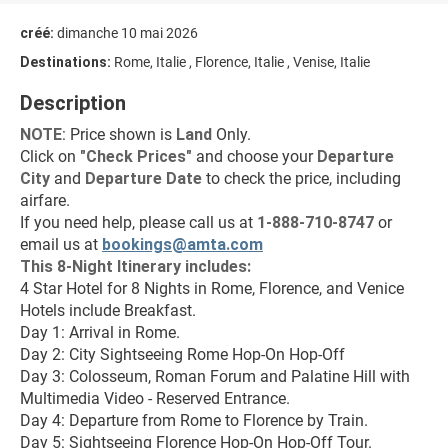
créé:
dimanche 10 mai 2026
Destinations:
Rome, Italie , Florence, Italie , Venise, Italie
Description
NOTE
: Price shown is 
Land
 Only.
Click on 
"
Check Prices
"
 and choose your 
Departure 
City 
and 
Departure Date 
to check the price, including 
airfare.
If you need help, please call us at 
1-888-710-8747
 or 
email us at 
bookings@amta.com
This 8-Night Itinerary includes:
4 Star Hotel for 8 Nights in Rome, Florence, and Venice
Hotels include Breakfast.
Day 1: Arrival in Rome.
Day 2: City Sightseeing Rome Hop-On Hop-Off
Day 3: Colosseum, Roman Forum and Palatine Hill with 
Multimedia Video - Reserved Entrance.
Day 4: Departure from Rome to Florence by Train.
Day 5: Sightseeing Florence Hop-On Hop-Off Tour.