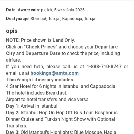
Data utworzenia:
piątek, 5 września 2025
Destynacje:
Stambuł, Turcja , Kapadocja, Turcja
opis
NOTE
: Price shown is 
Land
 Only.
Click on 
"Check Prices"
 and choose your 
Departure 
City 
and 
Departure Date 
to check the price, including 
airfare.
If you need help, please call us at 
1-888-710-8747
 or 
email us at 
bookings@amta.com
This 6-night itinerary includes:
4 Star Hotel for 6 nights in Istanbul and Cappadocia.
The hotel includes Breakfast.
Airport to hotel transfers and vice versa.
Day 1:
 Arrival in Istanbul.
Day 2: 
Istanbul Hop-On Hop-Off Bus Tour. Bosphorus 
Dinner Cruise and Turkish Night Show with Optional 
Transfers.
Day 3: 
Old Istanbul's Highlights: Blue Mosque, Hagia 