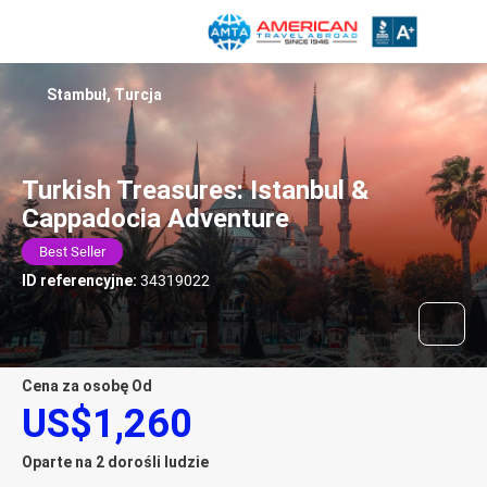
Stambuł, Turcja
Turkish Treasures: Istanbul &
Cappadocia Adventure
Best Seller
ID referencyjne:
34319022
Cena za osobę Od
US$1,260
Oparte na 2 dorośli ludzie