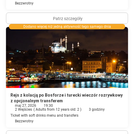
Bezzwrotny
Patrz szczegóły
Dodano więcej niż jedną aktywność tego samego dnia
Rejs z kolacją po Bosforze i turecki wieczór rozrywkowy
z opcjonalnym transferem
maj 27, 2026
19:30
2 Wejścies
(
Adults from 12 years old: 2
)
3 godziny
Ticket with soft drinks menu and transfers
Bezzwrotny