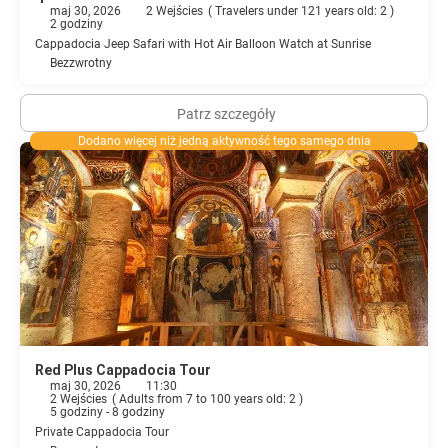
maj 30, 2026
2 Wejścies
(
Travelers under 121 years old: 2
)
2 godziny
Cappadocia Jeep Safari with Hot Air Balloon Watch at Sunrise
Bezzwrotny
Patrz szczegóły
Dodano więcej niż jedną aktywność tego samego dnia
Red Plus Cappadocia Tour
maj 30, 2026
11:30
2 Wejścies
(
Adults from 7 to 100 years old: 2
)
5 godziny - 8 godziny
Private Cappadocia Tour