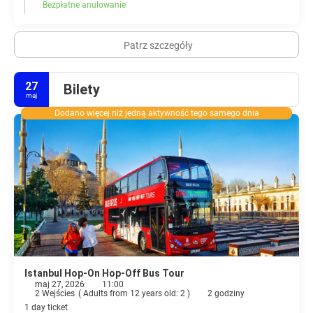
Bezpłatne anulowanie
Patrz szczegóły
27
Bilety
maj
Dodano więcej niż jedną aktywność tego samego dnia
Istanbul Hop-On Hop-Off Bus Tour
maj 27, 2026
11:00
2 Wejścies
(
Adults from 12 years old: 2
)
2 godziny
1 day ticket