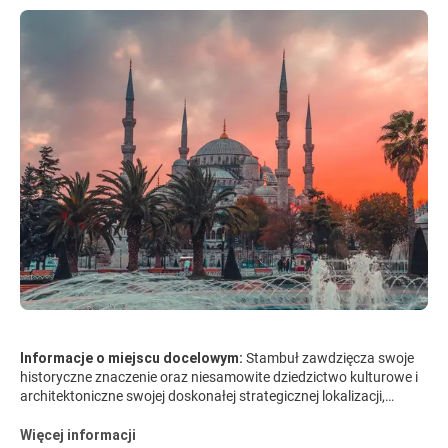
Informacje o miejscu docelowym:
Stambuł zawdzięcza swoje
historyczne znaczenie oraz niesamowite dziedzictwo kulturowe i
architektoniczne swojej doskonałej strategicznej lokalizacji,
rozciągającej się nad cieśniną Bosfor, która oddziela Europę od
Azji Mniejszej. Przez większość swojej 2500-letniej historii miasto
Więcej informacji