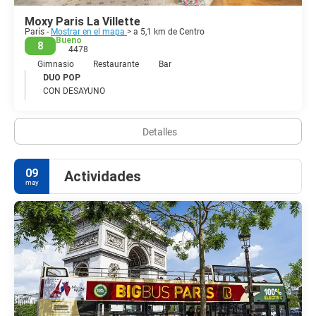
París es una ciudad de inmensa vitalidad y belleza y es un destino
Moxy Paris La Villette
increíble y fascinante. Con su historia y patrimonio arquitectónico,
París -
Mostrar en el mapa
> a 5,1 km de Centro
Bueno
8
4478
Gimnasio
Restaurante
Bar
DUO POP
CON DESAYUNO
Detalles
09
Actividades
may