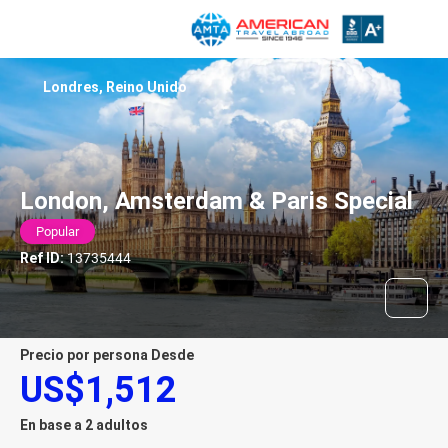
Londres, Reino Unido
London, Amsterdam & Paris Special
Popular
Ref ID:
13735444
precio por persona Desde
US$1,512
En base a 2 adultos