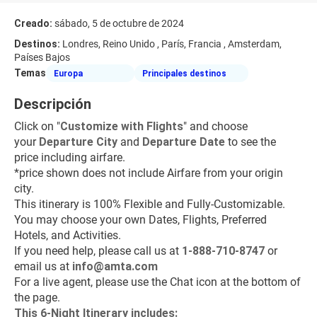
Creado:
sábado, 5 de octubre de 2024
Destinos:
Londres, Reino Unido , París, Francia , Amsterdam,
Países Bajos
Temas
Europa
Principales destinos
Descripción
Click on "
Customize with Flights
" and choose 
your 
Departure City
 and 
Departure Date
 to see the 
price including airfare.
*price shown does not include Airfare from your origin 
city.
This itinerary is 100% Flexible and Fully-Customizable. 
You may choose your own Dates, Flights, Preferred 
Hotels, and Activities. 
If you need help, please call us at 
1-888-710-8747
 or 
email us at 
info@amta.com
For a live agent, please use the Chat icon at the bottom of 
the page.
This 6-Night Itinerary includes: