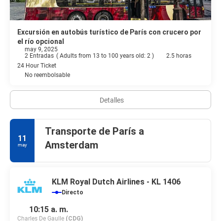
Excursión en autobús turístico de París con crucero por
el río opcional
may 9, 2025
2 Entradas
(
Adults from 13 to 100 years old: 2
)
2.5 horas
24 Hour Ticket
No reembolsable
Detalles
Transporte de París a
11
Amsterdam
may
KLM Royal Dutch Airlines - KL 1406
Directo
10:15 a. m.
Charles De Gaulle
(CDG)