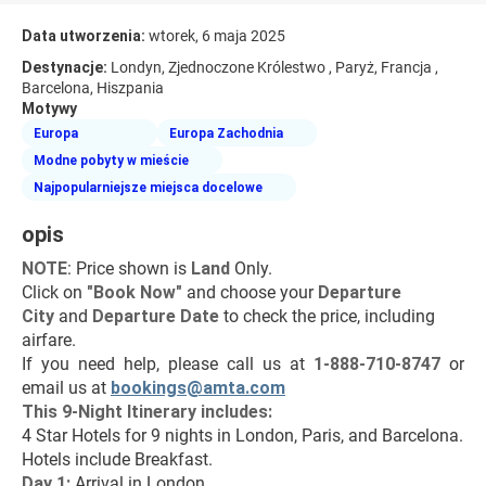
Data utworzenia:
wtorek, 6 maja 2025
Destynacje:
Londyn, Zjednoczone Królestwo , Paryż, Francja ,
Barcelona, Hiszpania
Motywy
Europa
Europa Zachodnia
Modne pobyty w mieście
Najpopularniejsze miejsca docelowe
opis
NOTE
: Price shown is 
Land
 Only.
Click on 
"Book Now"
 and choose your 
Departure 
City 
and 
Departure Date 
to check the price, including 
airfare.
If you need help, please call us at 
1-888-710-8747
 or 
email us at 
bookings@amta.com
This 9-Night Itinerary includes:
4 Star Hotels for 9 nights in London, Paris, and Barcelona.
Hotels include Breakfast.
Day 1:
 Arrival in London.