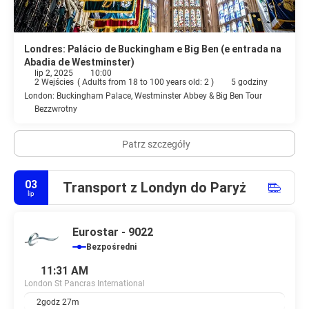
Londres: Palácio de Buckingham e Big Ben (e entrada na
Abadia de Westminster)
lip 2, 2025
10:00
2 Wejścies
(
Adults from 18 to 100 years old: 2
)
5 godziny
London: Buckingham Palace, Westminster Abbey & Big Ben Tour
Bezzwrotny
Patrz szczegóły
03
Transport z Londyn do Paryż
lip
Eurostar - 9022
Bezpośredni
11:31 AM
London St Pancras International
2godz 27m