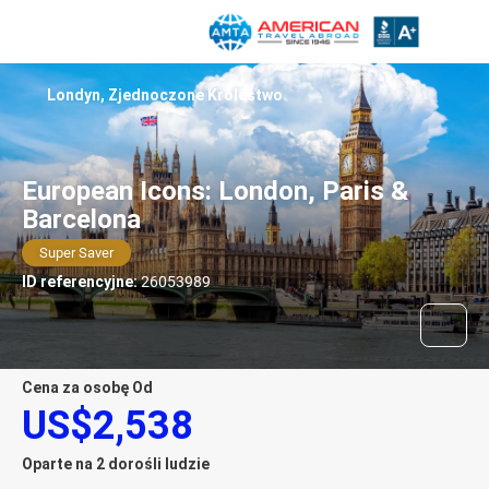
Londyn, Zjednoczone Królestwo
European Icons: London, Paris &
Barcelona
Super Saver
ID referencyjne:
26053989
Cena za osobę Od
US$2,538
Oparte na 2 dorośli ludzie