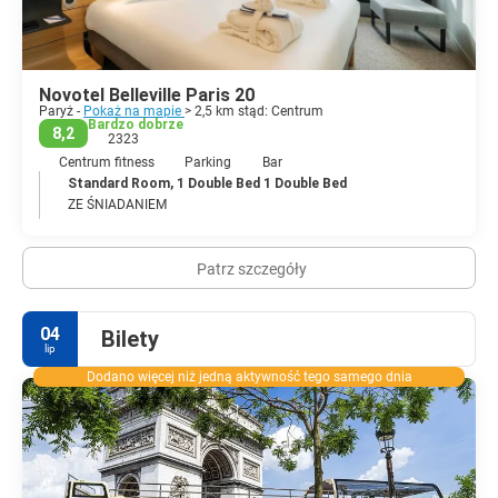
każdym kroku. Romantyczne dla zakochanych, inspirujące dla
architektów, bogate dla miłośników sztuki, pełne możliwości dla
biznesmenów, tętniące życiem dla miłośników wieczornych wyjść.
Tu każdy znajdzie coś dla siebie.
Novotel Belleville Paris 20
Paryż -
Pokaż na mapie
> 2,5 km stąd: Centrum
Bardzo dobrze
8,2
2323
Centrum fitness
Parking
Bar
Standard Room, 1 Double Bed 1 Double Bed
ZE ŚNIADANIEM
Patrz szczegóły
04
Bilety
lip
Dodano więcej niż jedną aktywność tego samego dnia