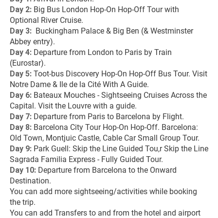
Day 2: 
Big Bus London Hop-On Hop-Off Tour with 
Optional River Cruise.
Day 3: 
 Buckingham Palace & Big Ben (& Westminster 
Abbey entry).
Day 4: 
Departure from London to Paris by Train 
(Eurostar).
Day 5: 
Toot-bus Discovery Hop-On Hop-Off Bus Tour. Visit 
Notre Dame & Ile de la Cité With A Guide.
Day 6: 
Bateaux Mouches - Sightseeing Cruises Across the 
Capital. Visit the Louvre with a guide.
Day 7: 
Departure from Paris to Barcelona by Flight.
Day 8: 
Barcelona City Tour Hop-On Hop-Off. Barcelona: 
Old Town, Montjuic Castle, Cable Car Small Group Tour.
Day 9: 
Park Guell: Skip the Line Guided Tou,r Skip the Line 
Sagrada Familia Express - Fully Guided Tour.
Day 10: 
Departure from Barcelona to the Onward 
Destination.
You can add more sightseeing/activities while booking 
the trip.
You can add Transfers to and from the hotel and airport 