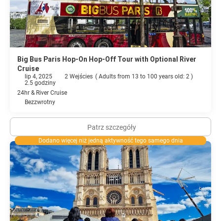
Big Bus Paris Hop-On Hop-Off Tour with Optional River
Cruise
lip 4, 2025
2 Wejścies
(
Adults from 13 to 100 years old: 2
)
2.5 godziny
24hr & River Cruise
Bezzwrotny
Patrz szczegóły
Dodano więcej niż jedną aktywność tego samego dnia