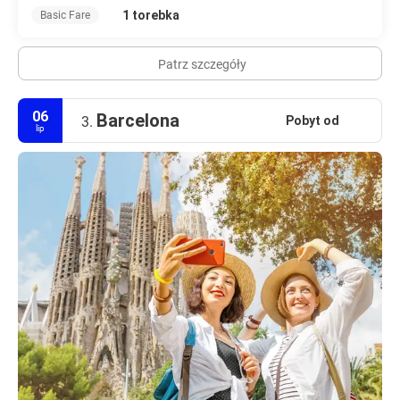
1 torebka
Basic Fare
Patrz szczegóły
06
Barcelona
Pobyt od
3.
lip