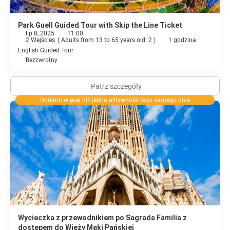
Park Guell Guided Tour with Skip the Line Ticket
lip 8, 2025
11:00
2 Wejścies
(
Adults from 13 to 65 years old: 2
)
1 godzina
English Guided Tour
Bezzwrotny
Patrz szczegóły
Dodano więcej niż jedną aktywność tego samego dnia
Wycieczka z przewodnikiem po Sagrada Familia z
dostępem do Wieży Męki Pańskiej