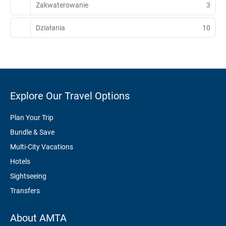
Zakwaterowanie
3
Działania
10
Explore Our Travel Options
Plan Your Trip
Bundle & Save
Multi-City Vacations
Hotels
Sightseeing
Transfers
About AMTA