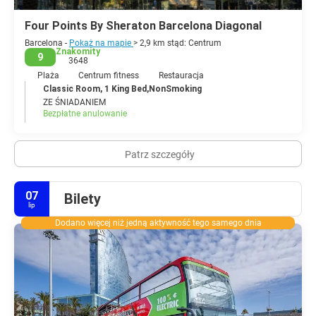
Four Points By Sheraton Barcelona Diagonal
Barcelona -
Pokaż na mapie
> 2,9 km stąd: Centrum
Znakomity
9
3648
Plaża
Centrum fitness
Restauracja
Classic Room, 1 King Bed,NonSmoking
ZE ŚNIADANIEM
Bezpłatne anulowanie
Patrz szczegóły
07
Bilety
lip
Dodano więcej niż jedną aktywność tego samego dnia