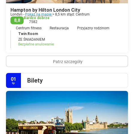
Hampton by Hilton London City
Londyn -
Pokaż na mapie
> 8,5 km stąd: Centrum
Bardzo dobrze
8,8
7582
Centrum fitness
Restauracja
Przyjazny rodzinom
Twin Room
ZE ŚNIADANIEM
Bezpłatne anulowanie
Patrz szczegóły
01
Bilety
lip