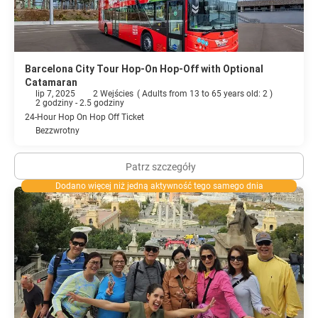
Barcelona City Tour Hop-On Hop-Off with Optional
Catamaran
lip 7, 2025
2 Wejścies
(
Adults from 13 to 65 years old: 2
)
2 godziny - 2.5 godziny
24-Hour Hop On Hop Off Ticket
Bezzwrotny
Patrz szczegóły
Dodano więcej niż jedną aktywność tego samego dnia