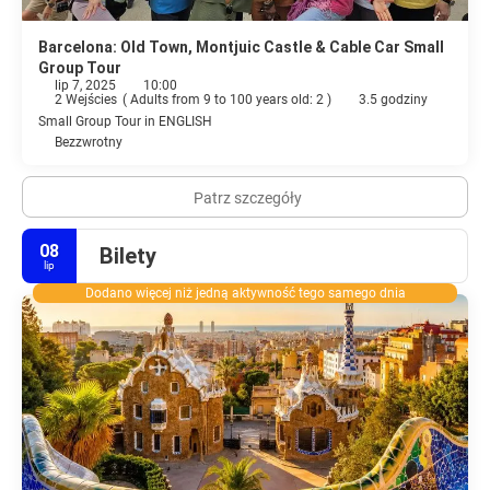
Barcelona: Old Town, Montjuic Castle & Cable Car Small
Group Tour
lip 7, 2025
10:00
2 Wejścies
(
Adults from 9 to 100 years old: 2
)
3.5 godziny
Small Group Tour in ENGLISH
Bezzwrotny
Patrz szczegóły
08
Bilety
lip
Dodano więcej niż jedną aktywność tego samego dnia