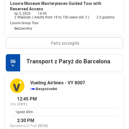
Louvre Museum Masterpieces Guided Tour with
Reserved Access
lip 5, 2025
14:30
2 Wejścies
(
Adults from 18 to 100 years old: 2
)
2.5 godziny
Louvre Group Tour
Bezzwrotny
Patrz szczegóły
Transport z Paryż do Barcelona
06
lip
Vueling Airlines - VY 8007
Bezpośredni
12:45 PM
Orly
(ORY)
1godz 45m
2:30 PM
Barcelona El Prat
(BCN)