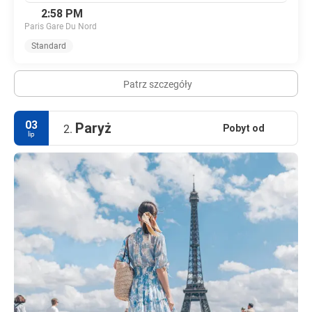
2:58 PM
Paris Gare Du Nord
Standard
Patrz szczegóły
03
Paryż
Pobyt od
2.
lip